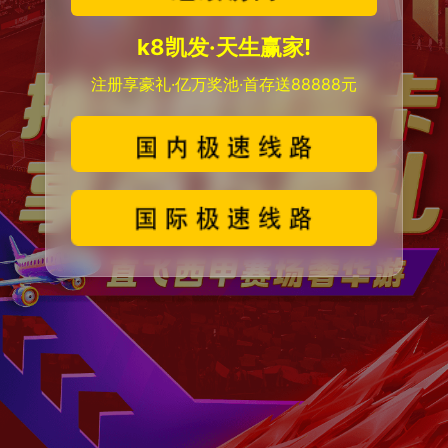
k8凯发·天生赢家!
注册享豪礼·亿万奖池·首存送88888元